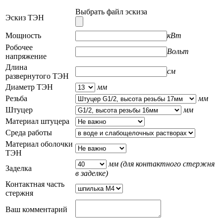
Выбрать файл эскиза
Эскиз ТЭН
Мощность
кВт
Робочее
Вольт
напряжение
Длина
см
развернутого ТЭН
Диаметр ТЭН
мм
Резьба
мм
Штуцер
мм
Материал штуцера
Среда работы
Материал оболочки
ТЭН
мм
(для контактного стержня
Заделка
в заделке)
Контактная часть
стержня
Ваш комментарий