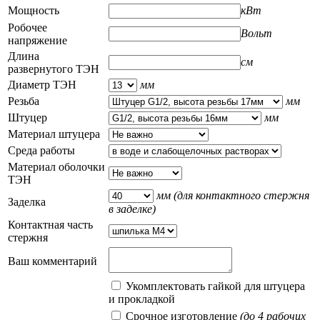
Мощность
кВт
Робочее
Вольт
напряжение
Длина
см
развернутого ТЭН
Диаметр ТЭН
мм
Резьба
мм
Штуцер
мм
Материал штуцера
Среда работы
Материал оболочки
ТЭН
мм
(для контактного стержня
Заделка
в заделке)
Контактная часть
стержня
Ваш комментарий
Укомплектовать гайкой для штуцера
и прокладкой
Срочное изготовление
(до 4 рабочих